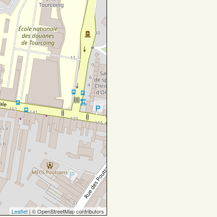
Leaflet
| © OpenStreetMap contributors