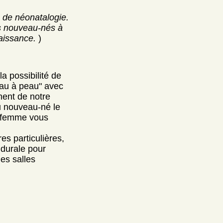
 de néonatalogie.
es nouveau-nés à
naissance.
)
a possibilité de
eau à peau" avec
gnent de notre
u nouveau-né le
ge-femme vous
es particulières,
ridurale pour
des salles