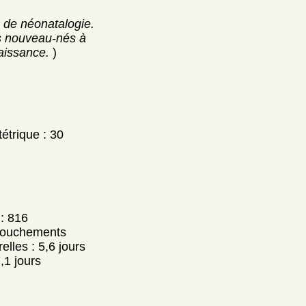
 de néonatalogie.
es nouveau-nés à
naissance.
)
étrique : 30
: 816
couchements
lles : 5,6 jours
,1 jours